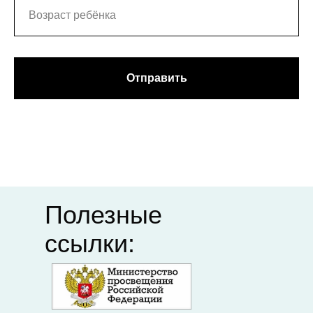
портал
организация
"Российское
профессионального
образование"
союза
Федеральный
Департамент
институт
образования
Отправить
педагогических
Ивановской
измерений
области
Единый портал
Академия
дополнительного
Минпросвещения
профессионального
педагогического
образования
Полезные
ссылки: