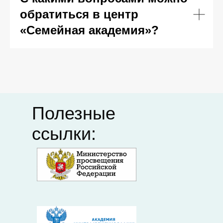
Федеральный
Департамент
институт
образования
обратиться в центр
педагогических
Ивановской
измерений
области
«Семейная академия»?
Единый портал
Академия
дополнительного
Минпросвещения
профессионального
педагогического
образования
Полезные
ссылки: