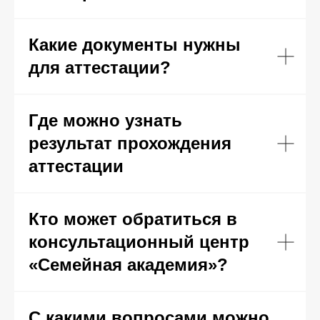
Какие документы нужны
для аттестации?
Министерство
Федеральная
просвещения
служба
Где можно узнать
РФ
по надзору в
сфере
результат прохождения
образования
аттестации
Портал
Федеральный
общероссийской
портал
системы оценки
"Цифровая
качества
образовательная
Кто может обратиться в
образования
среда ДПО"
консультационный центр
Федеральный
Ивановская
образовательный
областная
«Семейная академия»?
портал
организация
"Российское
профессионального
образование"
союза
С какими вопросами можно