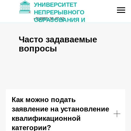
УНИВЕРСИТЕТ
НЕПРЕРЫВНОГО
+7(4932) 38-47-12
ОБРАЗОВАНИЯ И
ИННОВАЦИЙ
Часто задаваемые
Университет
вопросы
непрерывного
образования
и инноваций
Сведения об образовательной
Новос
организации
Как можно подать
заявление на установление
квалификационной
категории?