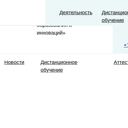
ГАУДПО ИО
«Университет
Деятельность
Дистанцио
непрерывного
обучение
образования и
инноваций»
+
Новости
Дистанционное
Аттес
обучение