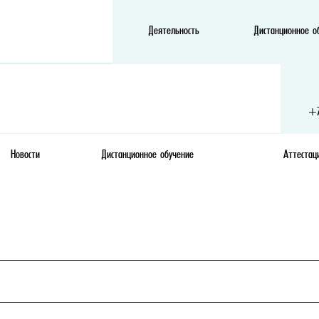
ГАУДПО ИО
«Университет непрерывного образования
Деятельность
Дистанционное о
и инноваций»
+7
Новости
Дистанционное обучение
Аттестац
Полезные 