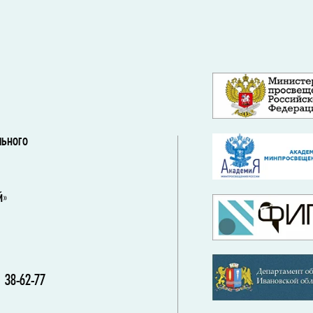
льного
й»
 38-62-77