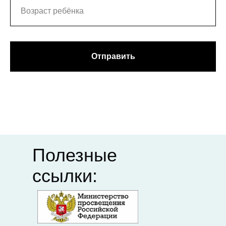
портал
организация
"Российское
профессионального
образование"
союза
Федеральный
Департамент
институт
образования
Отправить
педагогических
Ивановской
измерений
области
Единый портал
Академия
дополнительного
Минпросвещения
профессионального
педагогического
образования
Полезные
ссылки: