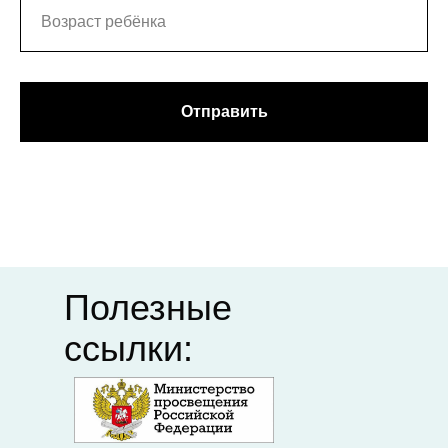
портал
организация
"Российское
профессионального
образование"
союза
Федеральный
Департамент
институт
образования
Отправить
педагогических
Ивановской
измерений
области
Единый портал
Академия
дополнительного
Минпросвещения
профессионального
педагогического
образования
Полезные
ссылки: