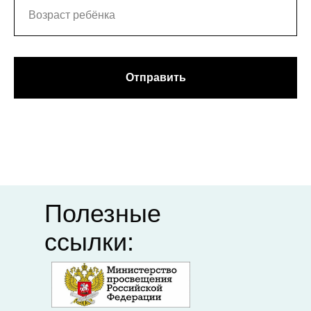
портал
организация
"Российское
профессионального
образование"
союза
Федеральный
Департамент
институт
образования
Отправить
педагогических
Ивановской
измерений
области
Единый портал
Академия
дополнительного
Минпросвещения
профессионального
педагогического
образования
Полезные
ссылки: