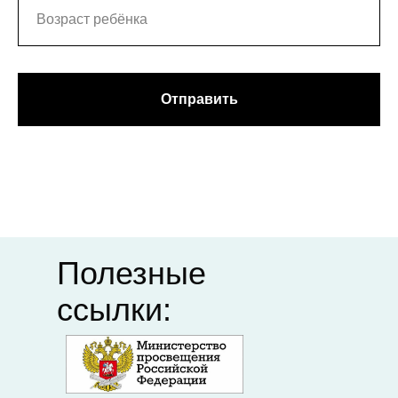
портал
организация
"Российское
профессионального
образование"
союза
Федеральный
Департамент
институт
образования
Отправить
педагогических
Ивановской
измерений
области
Единый портал
Академия
дополнительного
Минпросвещения
профессионального
педагогического
образования
Полезные
ссылки: