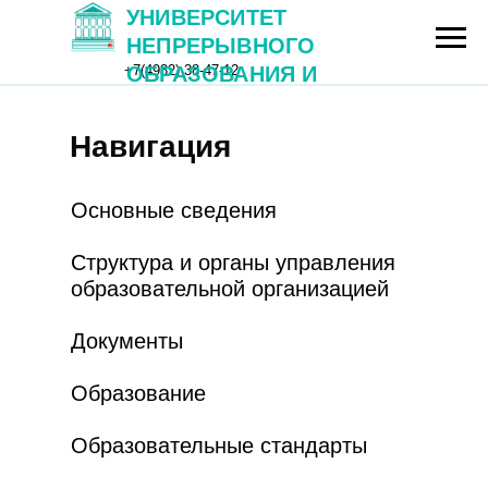
УНИВЕРСИТЕТ
НЕПРЕРЫВНОГО
+7(4932) 38-47-12
ОБРАЗОВАНИЯ И
ИННОВАЦИЙ
Навигация
Университет
непрерывного
Основные сведения
образования
Структура и органы управления
образовательной организацией
и инноваций
Сведения об образовательной
Новос
Документы
организации
Образование
Министерство
Федеральная
просвещения
служба
Образовательные стандарты
РФ
по надзору в
сфере
образования