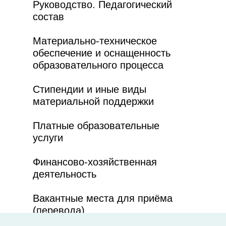
Руководство. Педагогический
состав
Портал
Федеральный
общероссийской
портал
системы оценки
"Цифровая
Материально-техническое
качества
образовательная
образования
среда ДПО"
обеспечение и оснащенность
образовательного процесса
Федеральный
Ивановская
образовательный
областная
портал
организация
Стипендии и иные виды
"Российское
профессионального
материальной поддержки
образование"
союза
Федеральный
Департамент
Платные образовательные
институт
образования
у
слуги
педагогических
Ивановской
измерений
области
Финансово-хозяйственная
Единый портал
Академия
деятельность
дополнительного
Минпросвещения
профессионального
педагогического
Вакантные места для приёма
образования
(перевода)