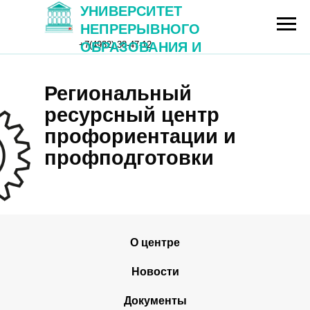
УНИВЕРСИТЕТ
НЕПРЕРЫВНОГО
+7(4932) 38-47-12
ОБРАЗОВАНИЯ И
ИННОВАЦИЙ
Региональный
Университет
ресурсный центр
профориентации и
непрерывного
профподготовки
образования
и инноваций
Сведения об образовательной
Новос
организации
О центре
Новости
Документы