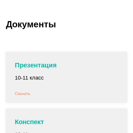
Документы
Презентация
10-11 класс
Скачать
Министерство
Федеральная
просвещения
служба
РФ
по надзору в
сфере
образования
Конспект
Портал
Федеральный
общероссийской
портал