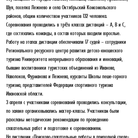
Шуя, поселка Лежнево и села Октябрьский Комсомольского
районов, общим количеством участников 132 человека.
Соревнования проводились в трёх классах дистанций – А, В и С,
где состязались команды, в состав которых входили взрослые.
Работу на этапах дистанции обеспечивали 17 судей – сотрудники
Регионального ресурсного центра развития детско-юношеского
туризма Университета непрерывного образования и инноваций,
бывшие воспитанники туристских объединений из Иванова,
Наволоков, Фурманова и Лежнева, курсанты Школы пеше-горного
туризма, представителей Федерации спортивного туризма
Ивановской области.
3 апреля с участниками соревнований проводились консультации,
по заявке организовывались мастер-классы. Участникам были
разосланы методические рекомендации по проведению
спасательных работ и подготовке к соревнованиям.
На дистанции «Поисково-спасательные работы в природной среде»