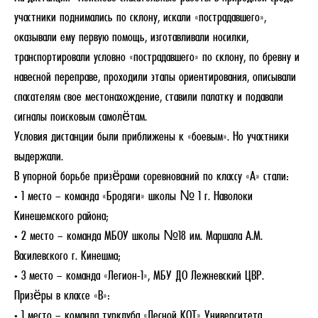
участники поднимались по склону, искали «пострадавшего»,
оказывали ему первую помощь, изготавливали носилки,
транспортировали условно «пострадавшего» по склону, по бревну и
навесной переправе, проходили этапы ориентирования, описывали
спасателям свое местонахождение, ставили палатку и подавали
сигналы поисковым самолётам.
Условия дистанции были приближены к «боевым». Но участники
выдержали.
В упорной борьбе призёрами соревнований по классу «А» стали:
• 1 место – команда «Бродяги» школы № 1 г. Наволоки
Кинешемского района;
• 2 место – команда МБОУ школы №18 им. Маршала А.М.
Василевского г. Кинешма;
• 3 место – команда «Легион-1», МБУ ДО Лежневский ЦВР.
Призёры в классе «В»:
• 1 место – команда турклуба «Лесной КОТ» Университета