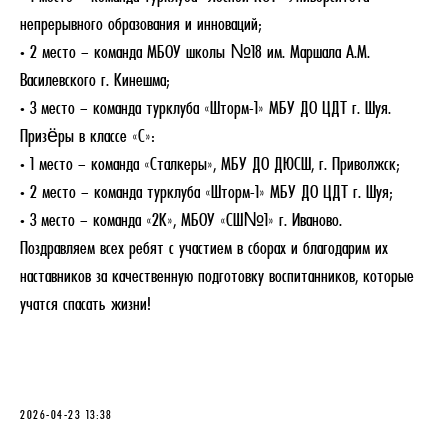
непрерывного образования и инноваций;
• 2 место – команда МБОУ школы №18 им. Маршала А.М.
Василевского г. Кинешма;
• 3 место – команда турклуба «Шторм-1» МБУ ДО ЦДТ г. Шуя.
Призёры в классе «С»:
• 1 место – команда «Сталкеры», МБУ ДО ДЮСШ, г. Приволжск;
• 2 место – команда турклуба «Шторм-1» МБУ ДО ЦДТ г. Шуя;
• 3 место – команда «2К», МБОУ «СШ№1» г. Иваново.
Поздравляем всех ребят с участием в сборах и благодарим их
наставников за качественную подготовку воспитанников, которые
учатся спасать жизни!
2026-04-23 13:38