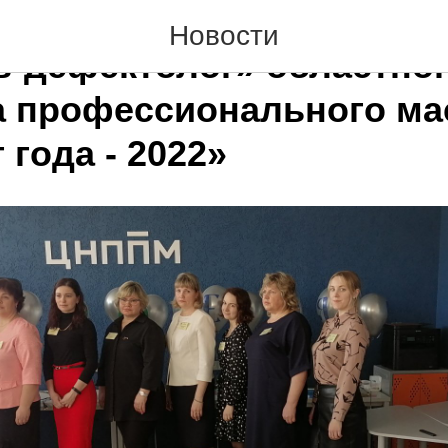
а для участников номина
Новости
ь-дефектолог» областно
а профессионального ма
 года - 2022»