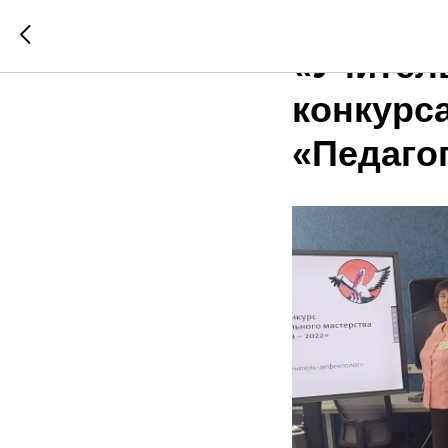
21 март
«Учител
конкурс
«Педагог