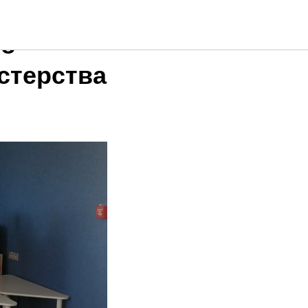
ции
го
стерства