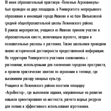
10 июня образовательный практикум «Полезные Агроканикулы»
был проведен на двух площадках: в Университете непрерывного
образования и инноваций города Иваново и на базе Шилыковской
средней общеобразовательной школы Лежневского района.
В рамках мероприятия, учащиеся из Иваново приняли участие в
образовательном квесте, включающем агролото, загадки и
познавательные рассказы о растениях. Также школьники проводили
анализ исторической достоверности предоставленной информации.
На территории Университета участники ознакомились с
растениями, используемыми для озеленения городских пространств,
и провели практические занятия по агрономии в теплице, где
высаживали рассаду овощных культур.
Учащиеся из Лежневского района посетили площадку
«АгроВектор», где выполняли задания, направленные на развитие
навыков ориентирования на местности, расчета водных ресурсов
для полива и эффективного использования агротехники.