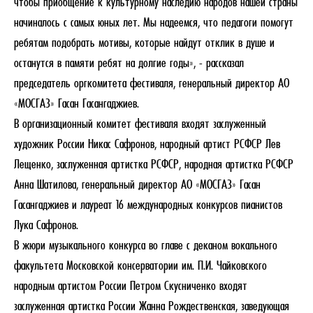
чтобы приобщение к культурному наследию народов нашей страны
начиналось с самых юных лет. Мы надеемся, что педагоги помогут
ребятам подобрать мотивы, которые найдут отклик в душе и
останутся в памяти ребят на долгие годы», - рассказал
председатель оргкомитета фестиваля, генеральный директор АО
«МОСГАЗ» Гасан Гасангаджиев.
В организационный комитет фестиваля входят заслуженный
художник России Никас Сафронов, народный артист РСФСР Лев
Лещенко, заслуженная артистка РСФСР, народная артистка РСФСР
Анна Шатилова, генеральный директор АО «МОСГАЗ» Гасан
Гасангаджиев и лауреат 16 международных конкурсов пианистов
Лука Сафронов.
В жюри музыкального конкурса во главе с деканом вокального
факультета Московской консерватории им. П.И. Чайковского
народным артистом России Петром Скусниченко входят
заслуженная артистка России Жанна Рождественская, заведующая