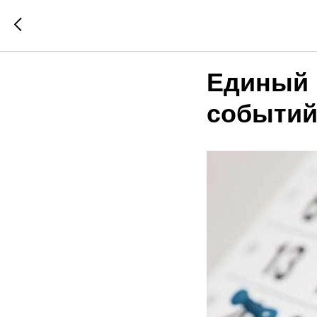
Единый 
событи