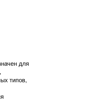
значен для
,
ых типов,
ия