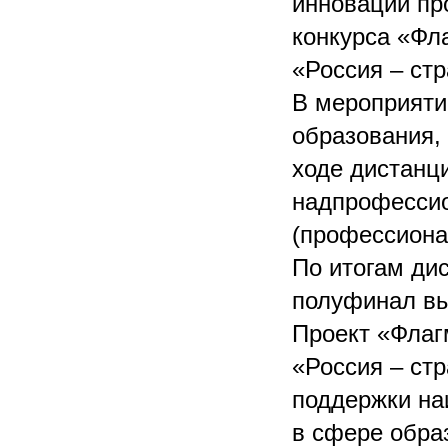
инноваций пр
конкурса «Фл
«Россия – ст
В мероприяти
образования,
ходе дистанц
надпрофессио
(профессиона
По итогам ди
полуфинал вы
Проект «Флаг
«Россия – ст
поддержки на
в сфере обра