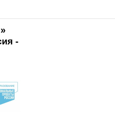
я»
ия -