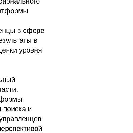
сионального
латформы
ленцы в сфере
езультаты в
ценки уровня
льный
асти.
тформы
 поиска и
 управленцев
перспективой