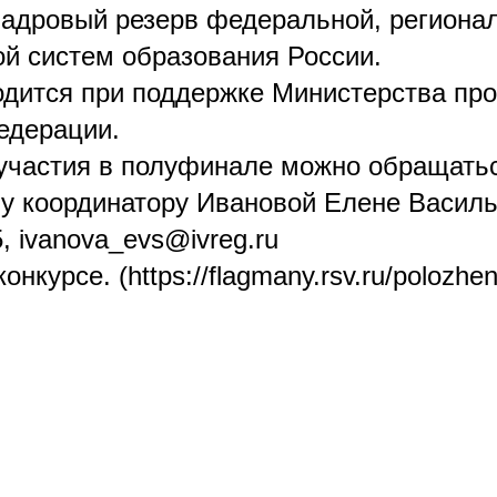
кадровый резерв федеральной, региона
й систем образования России.
одится при поддержке Министерства пр
едерации.
участия в полуфинале можно обращатьс
у координатору Ивановой Елене Васил
, ivanova_evs@ivreg.ru
нкурсе. (https://flagmany.rsv.ru/polozhen