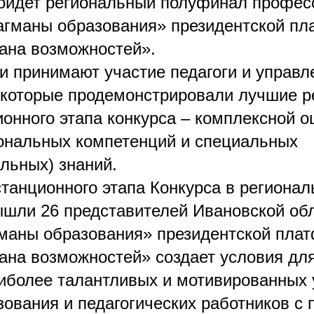
ойдет региональный полуфинал профес
агманы образования» президентской п
рана возможностей».
и принимают участие педагоги и управ
 которые продемонстрировали лучшие р
ионного этапа конкурса – комплексной о
нальных компетенций и специальных
льных) знаний.
станционного этапа Конкурса в региона
шли 26 представителей Ивановской обл
маны образования» президентской пла
рана возможностей» создает условия для
иболее талантливых и мотивированных
зования и педагогических работников с 