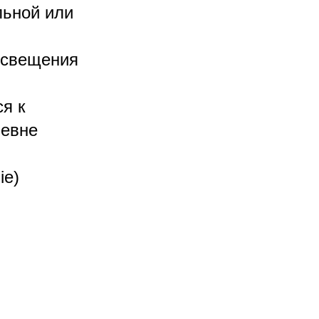
льной или
освещения
я к
ьевне
ie)