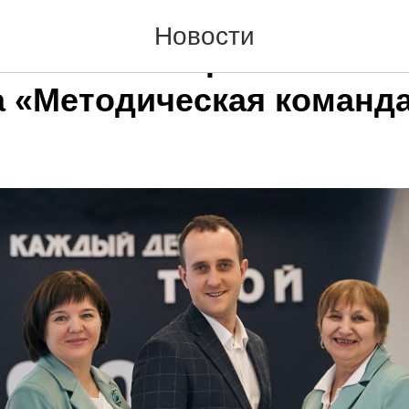
агоги на пути к победе.
Новости
ый этап Всероссийског
а «Методическая команда