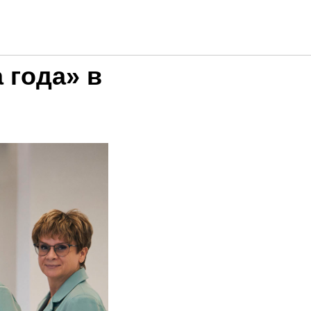
о
 года» в