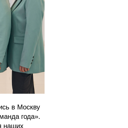
ись в Москву
манда года».
я наших