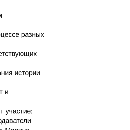
м
оцессе разных
ветствующих
ания истории
т и
т участие:
одаватели