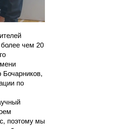
ителей
 более чем 20
го
имени
 Бочарников,
ации по
аучный
воем
с, поэтому мы