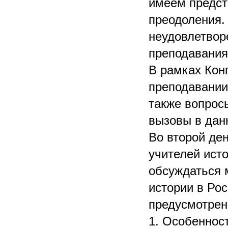
имеем предст
преодоления. 
неудовлетвор
преподавания 
В рамках Кон
преподавании
также вопрос
вызовы в дан
Во второй де
учителей ист
обсуждаться 
истории в Ро
предусмотрен
1. Особеннос