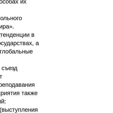
особах их
кольного
ира».
тенденции в
сударствах, а
 глобальные
 съезд
т
реподавания
приятия также
й:
 (выступления