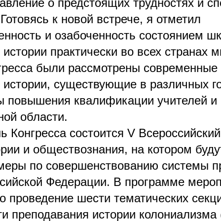
авление о предстоящих трудностях и сп
Готовясь к новой встрече, я отметил
енность и озабоченность состоянием ш
истории практически во всех странах м
гресса были рассмотрены современные 
 истории, существующие в различных го
ы повышения квалификации учителей и
ной области.
нь Конгресса состоится V Всероссийский
ории и обществознания, на котором буду
меры по совершенствованию системы п
ссийской Федерации. В программе меро
о проведение шести тематических секци
ти преподавания истории колониализма