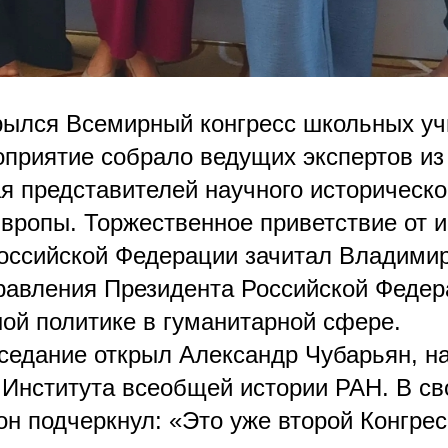
рылся Всемирный конгресс школьных уч
оприятие собрало ведущих экспертов из
я представителей научного историческо
вропы. Торжественное приветствие от 
оссийской Федерации зачитал Владимир
равления Президента Российской Федер
ной политике в гуманитарной сфере.
седание открыл Александр Чубарьян, н
 Института всеобщей истории РАН. В с
он подчеркнул: «Это уже второй Конгрес