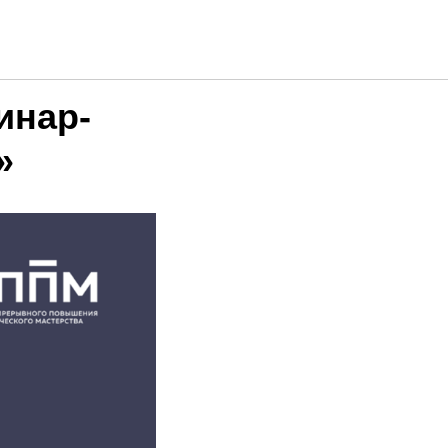
инар-
»