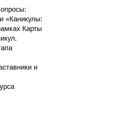
вопросы:
ли «Каникулы:
рамках Карты
икул.
тапа
аставники и
курса