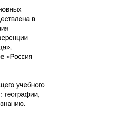
новных
ествлена в
ния
ференции
да»,
е «Россия
щего учебного
: географии,
ознанию.