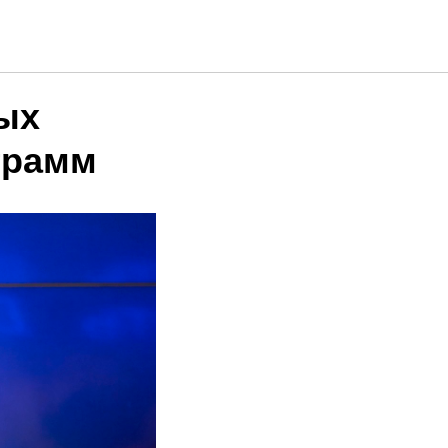
ых
грамм