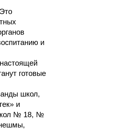
 Это
стных
органов
воспитанию и
 настоящей
танут готовые
манды школ,
тек» и
кол № 18, №
инешмы,