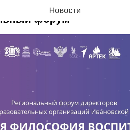
ве состоится традицион
Новости
льный форум