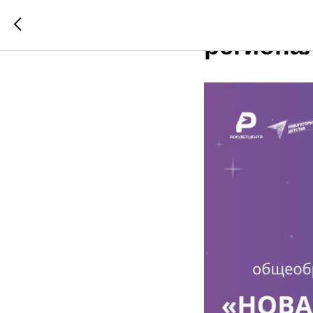
В Ивано
региона