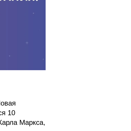
Новая
ся 10
 Карла Маркса,