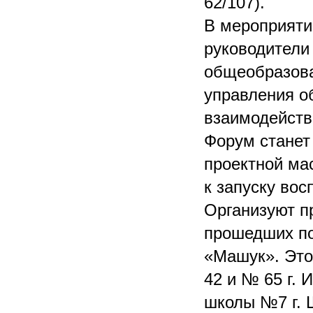
62/107).
В мероприяти
руководители
общеобразова
управления о
взаимодейств
Форум станет
проектной мас
к запуску вос
Организуют п
прошедших по
«Машук». Это
42 и № 65 г. 
школы №7 г. 