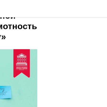
 по
ьной
мотность
у»