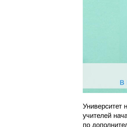
Университет 
учителей нач
по дополните