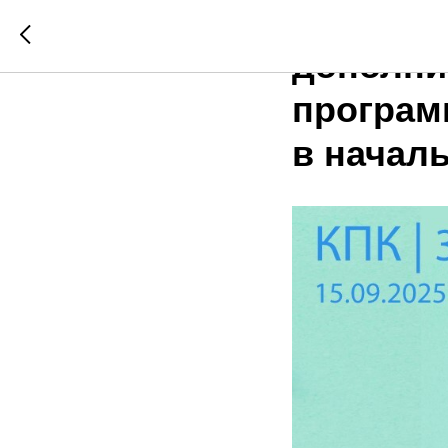
Курсы п
дополни
програм
в начал