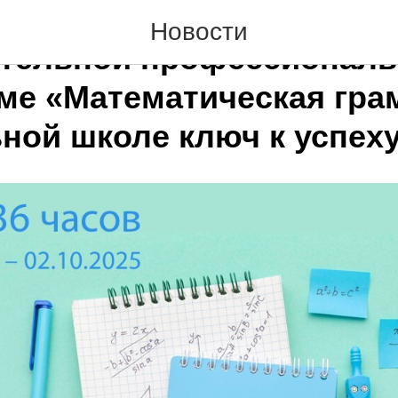
овышения квалификации
Новости
тельной профессионал
ме «Математическая гра
ьной школе ключ к успех