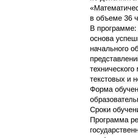
«Математичес
в объеме 36 ч
В программе:
основа успеш
начального о
представлени
технического
текстовых и 
Форма обучен
образователь
Сроки обучени
Программа ре
государствен