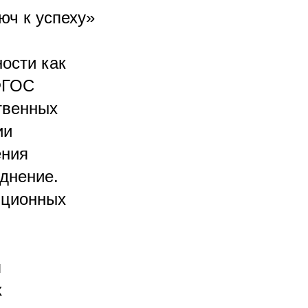
юч к успеху»
ости как
 ФГОС
твенных
ии
ения
днение.
нционных
я
х