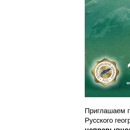
Приглашаем п
Русского гео
непрерывног