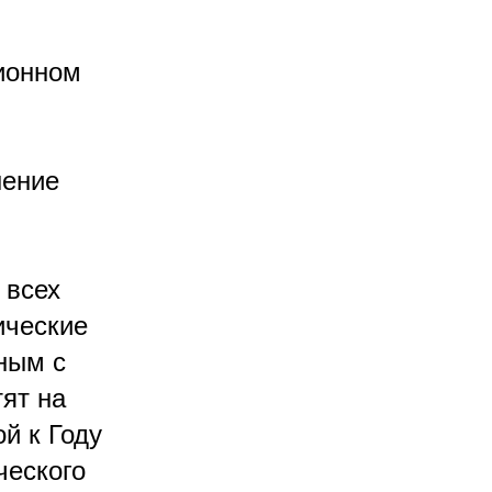
ционном
шение
 всех
ические
ным с
тят на
й к Году
ческого