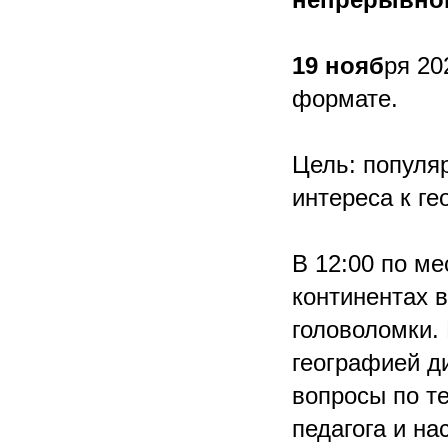
19 нояб
ря 20
формате.
Цель: популя
интереса к ге
В 12:00 по м
континентах 
головоломки.
географией ди
вопросы по т
педагога и на