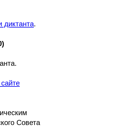
 диктанта
.
0)
анта.
 сайте
фическим
кого Совета