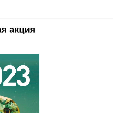
я акция
»