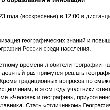
23 года (воскресенье) в 12:00 в дистан
ризация географических знаний и повы
ографии России среди населения.
естному времени любители географии на
в девятый раз примутся решать географ
 Кроме традиционных вопросов по смеж
сциплинам, в этом году участники отве
еме «Человек и география», приуроченно
ставника. Стать «отличником» Географи