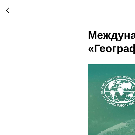
Междуна
«Геогра