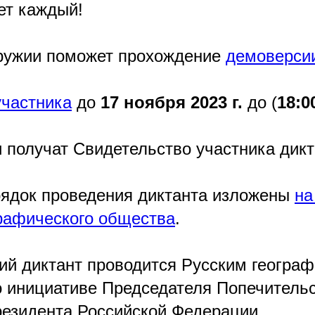
ет каждый!
ружии поможет прохождение
демоверсии
участника
до
17 ноября 2023 г.
до (
18:0
 получат Свидетельство участника дикт
рядок проведения диктанта изложены
на
графического общества
.
ий диктант проводится Русским геогра
 инициативе Председателя Попечительс
езидента Российской Федерации