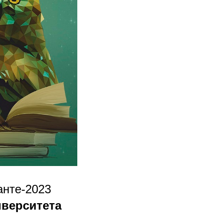
анте-2023
иверситета