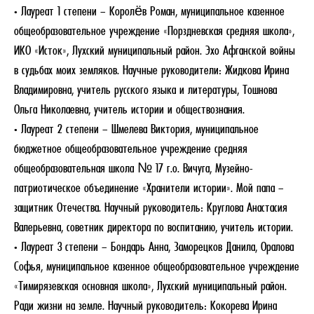
• Лауреат 1 степени – Королёв Роман, муниципальное казенное
общеобразовательное учреждение «Порздневская средняя школа»,
ИКО «Исток», Лухский муниципальный район. Эхо Афганской войны
в судьбах моих земляков. Научные руководители: Жидкова Ирина
Владимировна, учитель русского языка и литературы, Тошнова
Ольга Николаевна, учитель истории и обществознания.
• Лауреат 2 степени – Шмелева Виктория, муниципальное
бюджетное общеобразовательное учреждение средняя
общеобразовательная школа № 17 г.о. Вичуга, Музейно-
патриотическое объединение «Хранители истории». Мой папа –
защитник Отечества. Научный руководитель: Круглова Анастасия
Валерьевна, советник директора по воспитанию, учитель истории.
• Лауреат 3 степени – Бондарь Анна, Заморецков Данила, Оралова
Софья, муниципальное казенное общеобразовательное учреждение
«Тимирязевская основная школа», Лухский муниципальный район.
Ради жизни на земле. Научный руководитель: Кокорева Ирина