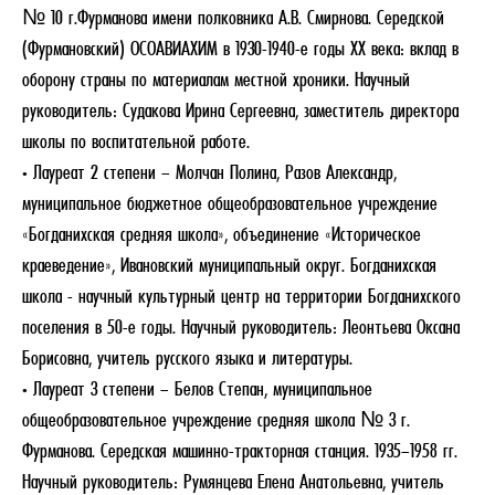
№ 10 г.Фурманова имени полковника А.В. Смирнова. Середской
(Фурмановский) ОСОАВИАХИМ в 1930-1940-е годы XX века: вклад в
оборону страны по материалам местной хроники. Научный
руководитель: Судакова Ирина Сергеевна, заместитель директора
школы по воспитательной работе.
• Лауреат 2 степени – Молчан Полина, Разов Александр,
муниципальное бюджетное общеобразовательное учреждение
«Богданихская средняя школа», объединение «Историческое
краеведение», Ивановский муниципальный округ. Богданихская
школа - научный культурный центр на территории Богданихского
поселения в 50-е годы. Научный руководитель: Леонтьева Оксана
Борисовна, учитель русского языка и литературы.
• Лауреат 3 степени – Белов Степан, муниципальное
общеобразовательное учреждение средняя школа № 3 г.
Фурманова. Середская машинно-тракторная станция. 1935–1958 гг.
Научный руководитель: Румянцева Елена Анатольевна, учитель