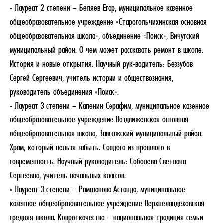
• Лауреат 2 степени – Беляев Егор, муниципальное казенное
общеобразовательное учреждение «Старогольчихинская основная
общеобразовательная школа», объединение «Поиск», Вичугский
муниципальный район. О чем может рассказать ремонт в школе.
История и новые открытия. Научный рук-водитель: Беззубов
Сергей Сергеевич, учитель истории и обществознания,
руководитель объединения «Поиск».
• Лауреат 3 степени – Капенин Серафим, муниципальное казенное
общеобразовательное учреждение Воздвиженская основная
общеобразовательная школа, Заволжский муниципальный район.
Храм, который нельзя забыть. Солдога из прошлого в
современность. Научный руководитель: Соболева Светлана
Сергеевна, учитель начальных классов.
• Лауреат 3 степени – Рамазанова Астанда, муниципальное
казенное общеобразовательное учреждение Верхнеландеховская
средняя школа. Ковроткачество – национальная традиция семьи