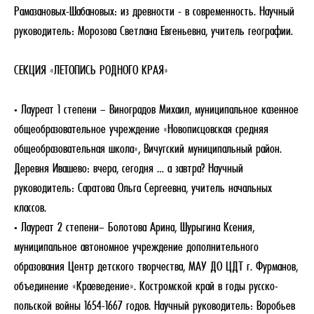
Рамазановых-Шабановых: из древности - в современность. Научный
руководитель: Морозова Светлана Евгеньевна, учитель географии.
СЕКЦИЯ «ЛЕТОПИСЬ РОДНОГО КРАЯ»
• Лауреат 1 степени – Виноградов Михаил, муниципальное казенное
общеобразовательное учреждение «Новописцовская средняя
общеобразовательная школа», Вичугский муниципальный район.
Деревня Ивашево: вчера, сегодня … а завтра? Научный
руководитель: Саратова Ольга Сергеевна, учитель начальных
классов.
• Лауреат 2 степени– Болотова Арина, Шурыгина Ксения,
муниципальное автономное учреждение дополнительного
образования Центр детского творчества, МАУ ДО ЦДТ г. Фурманов,
объединение «Краеведение». Костромской край в годы русско-
польской войны 1654-1667 годов. Научный руководитель: Воробьев