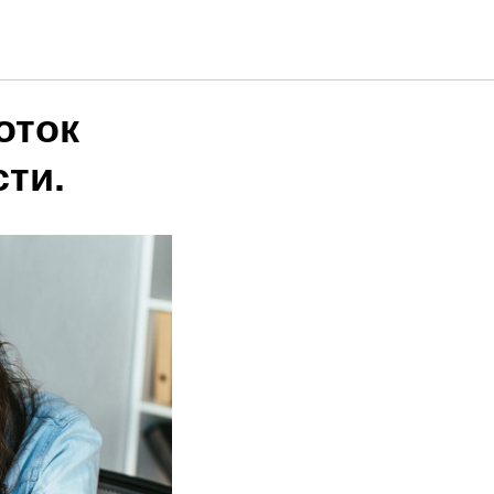
оток
ти.