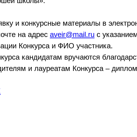
ршей школы».
явку и конкурсные материалы в электро
почте на адрес
aveir@mail.ru
с указанием
ации Конкурса и ФИО участника.
нкурса кандидатам вручаются благодар
дителям и лауреатам Конкурса – дипло
Е