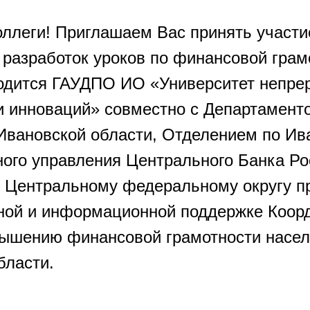
ллеги! Приглашаем Вас принять участие
 разработок уроков по финансовой грам
одится ГАУДПО ИО «Университет непре
и инноваций» совместно с Департамент
Ивановской области, Отделением по Ив
ного управления Центрального Банка Ро
 Центральному федеральному округу п
ной и информационной поддержке Коор
вышению финансовой грамотности насел
бласти.