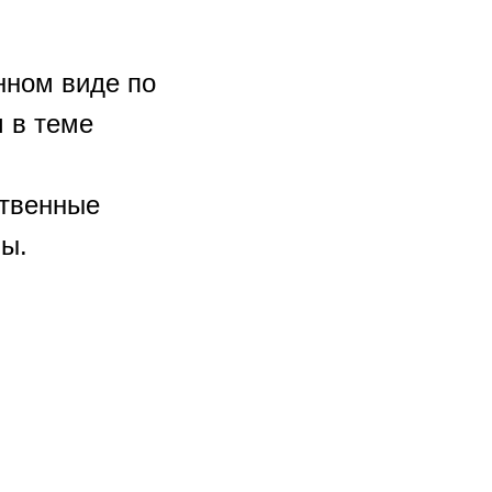
нном виде по
 в теме
ственные
мы.