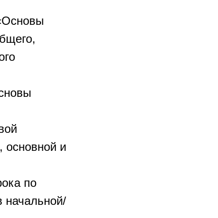
 «Основы
бщего,
ого
Основы
вой
, основной и
рока по
в начальной/