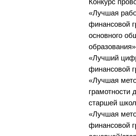
Конкурс пров
«Лучшая рабо
финансовой г
основного об
образования»
«Лучший цифр
финансовой г
«Лучшая мето
грамотности 
старшей школ
«Лучшая мето
финансовой г