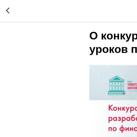
О конку
уроков 