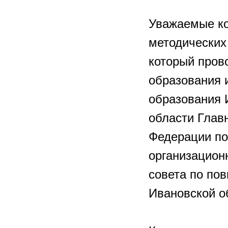
Уважаемые ко
методических
который пров
образования 
образования 
области Глав
Федерации по
организацион
совета по по
Ивановской о