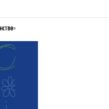
нстве»