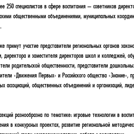
е 250 специалистов в сфере воспитания — советников директ
тскими общественными объединениями, муниципальных координ
.
е примут участие представители региональных органов закон
и, директора и заместителя директоров школ и колледжей, о
ители родительской общественности, представители дошкольны
вители «Движения Первых» и Российского общества «Знание», п
ых ассоциаций, общественных объединений и организаций, лид
секций разнообразна по тематике: игровые технологии в воспит
ния в конкурсных проектах, развитие региональной методичес