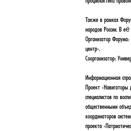
профилактика правона
Также в рамках Форум
народов России. В её
Организатор Форума:
центр».
Соорганизатор: Униве
Информационная спра
Проект «Навигаторы д
специалистов по восп
общественными объед
координаторов систем
проекта «Патриотичес