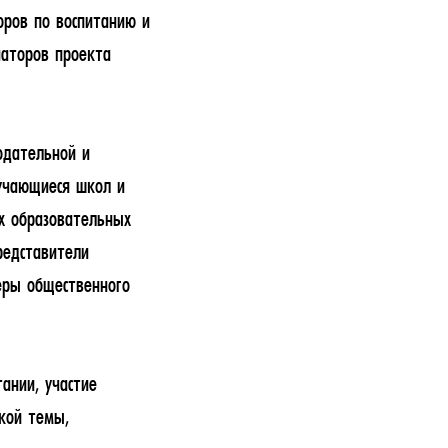
оров по воспитанию и
аторов проекта
одательной и
бучающиеся школ и
х образовательных
редставители
еры общественного
ании, участие
кой темы,