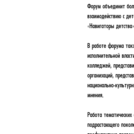
Форум объединит боле
взаимодействию с де
«Навигаторы детства»
В работе форума такж
исполнительной власт
колледжей, представ
организаций, предста
национально-культурн
мнения.
Работа тематических 
подрастающего поколе