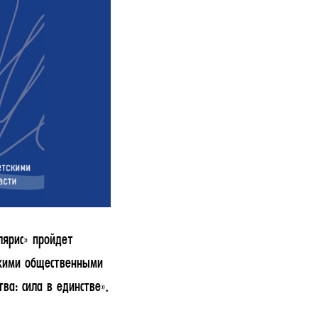
лярис» пройдет
скими общественными
а: сила в единстве».