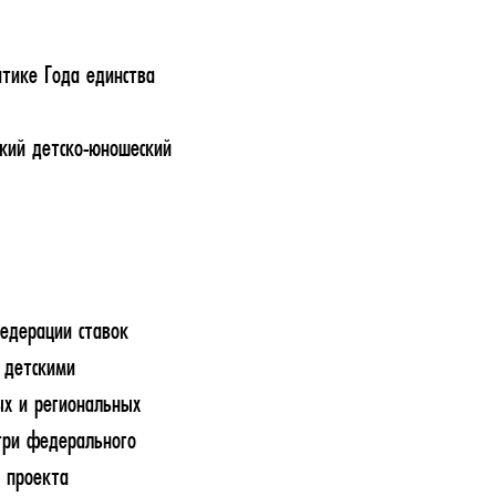
атике Года единства
кий детско-юношеский
едерации ставок
 детскими
х и региональных
три федерального
о проекта