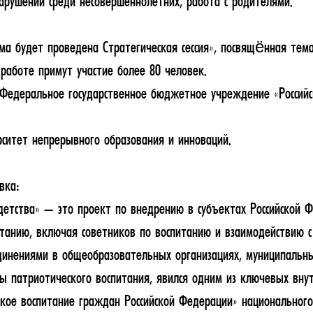
рушений среди несовершеннолетних, работа с родителями.
а будет проведена Стратегическая сессия», посвящённая тем
 работе примут участие более 80 человек.
 Федеральное государственное бюджетное учреждение «Российс
рситет непрерывного образования и инноваций.
вка:
етства» — это проект по внедрению в субъектах Российской Ф
итанию, включая советников по воспитанию и взаимодействию с
инениями в общеобразовательных организациях, муниципальны
ы патриотического воспитания, явился одним из ключевых вну
кое воспитание граждан Российской Федерации» национальног