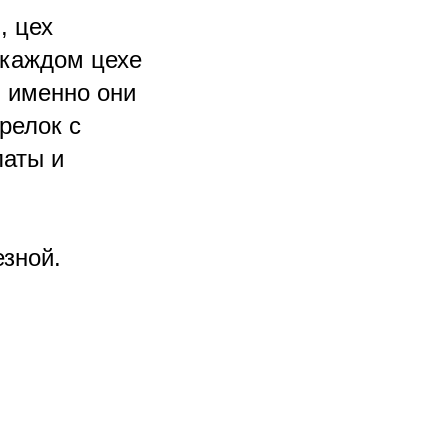
, цех
 каждом цехе
м именно они
релок с
латы и
езной.