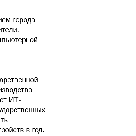
ием города
ители.
мпьютерной
дарственной
изводство
ет ИТ-
сударственных
ить
ройств в год.