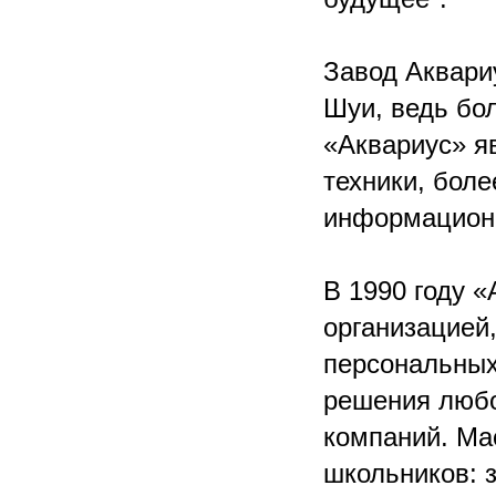
Завод Аквари
Шуи, ведь бо
«Аквариус» я
техники, бол
информационн
В 1990 году «
организацией
персональных
решения любо
компаний. Ма
школьников: з