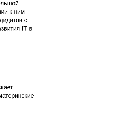
ольшой
нии к ним
дидатов с
звития IT в
скает
 материнские