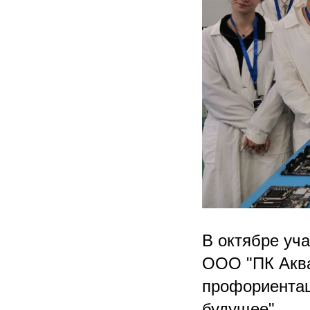
В октябре уч
ООО "ПК Аква
профориентац
будущее".