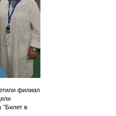
сетили филиал
дели
 "Билет в