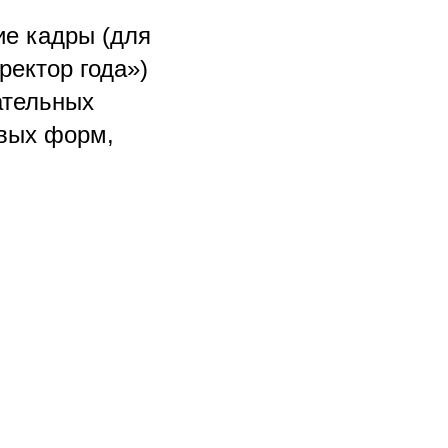
ие кадры (для
ректор года»)
ательных
овых форм,