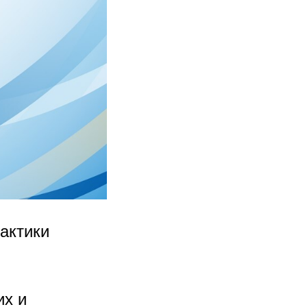
актики
их и