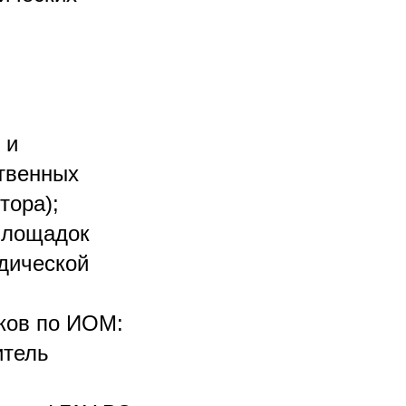
 и
твенных
тора);
 площадок
одической
иков по ИОМ:
итель