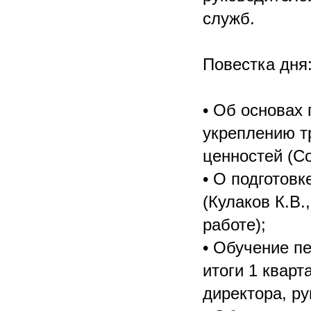
служб.
Повестка дня
• Об основах 
укреплению т
ценностей (Со
• О подготов
(Кулаков К.В.
работе);
• Обучение п
итоги 1 кварт
директора, р