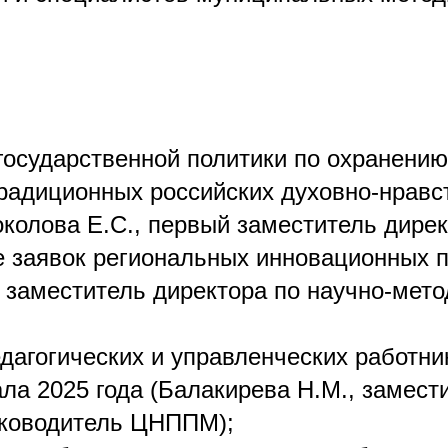
:
государственной политики по охранению
радиционных российских духовно-нравс
колова Е.С., первый заместитель дирек
ке заявок региональных инновационных
, заместитель директора по научно-мет
едагогических и управленческих работн
ала 2025 года (Балакирева Н.М., замест
уководитель ЦНППМ);