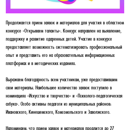
Продолжается прием заявок и материалов для участия в областном
конкурсе «Открываем таланты». Конкурс направлен на выявление,
поддержку и развитие одаренных детей. Участие в конкурсе
предоставляет возможность систематизировать профессиональный
опыт и представить его на образовательных информационных
платформах и в методических изданиях.
Выражаем благодарность всем участникам, уже предоставившим
свои материалы. Наибольшее количество заявок поступило в
номинациях «Искусство и творчество» и «Психолого-педагогическая
азбука». Особо активны педагоги из муниципальных районов:
Ивановского, Кинешемского, Комсомольского и Заволжского.
Напоминаем, что прием заявок и материалов продлится до 27