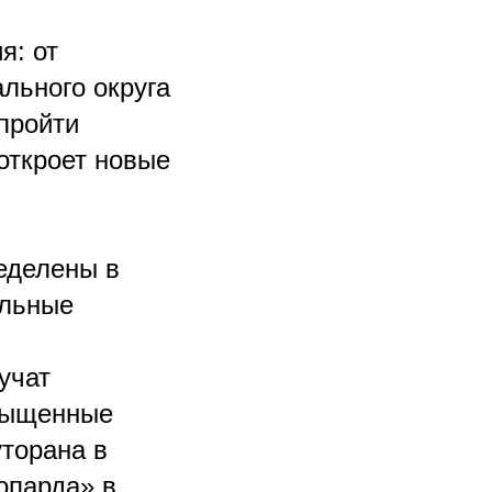
я: от
ального округа
 пройти
откроет новые
еделены в
ельные
учат
асыщенные
уторана в
опарда» в