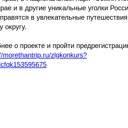
ае и в другие уникальные уголки Росси
правятся в увлекательные путешествия
 округу.
бнее о проекте и пройти предрегистрац
//morethantrip.ru/zlgkonkurs?
dcfqk153595675