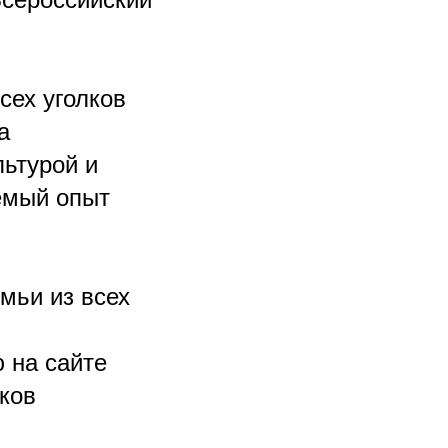
сех уголков
а
льтурой и
емый опыт
мьи из всех
 на сайте
иков