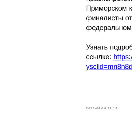
Приморском кр
финалисты от
федеральному
Узнать подро
ссылке:
https:
ysclid=mn8n8
2026-04-16 11:18