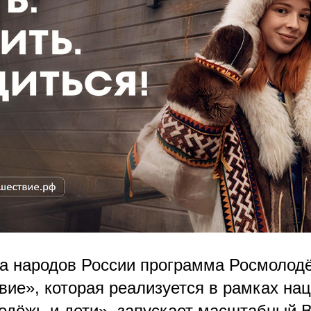
ва народов России программа Росмолод
вие», которая реализуется в рамках на
одёжь и дети», запускает масштабный 