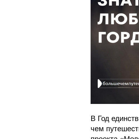
В Год единст
чем путешест
проекта «Мол