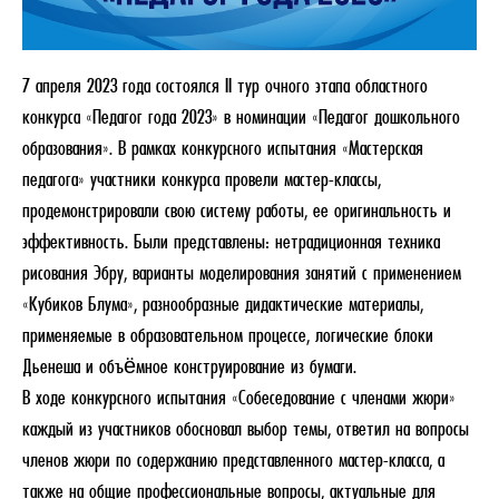
7 апреля 2023 года состоялся II тур очного этапа областного
конкурса «Педагог года 2023» в номинации «Педагог дошкольного
образования». В рамках конкурсного испытания «Мастерская
педагога» участники конкурса провели мастер-классы,
продемонстрировали свою систему работы, ее оригинальность и
эффективность. Были представлены: нетрадиционная техника
рисования Эбру, варианты моделирования занятий с применением
«Кубиков Блума», разнообразные дидактические материалы,
применяемые в образовательном процессе, логические блоки
Дьенеша и объёмное конструирование из бумаги.
В ходе конкурсного испытания «Собеседование с членами жюри»
каждый из участников обосновал выбор темы, ответил на вопросы
членов жюри по содержанию представленного мастер-класса, а
также на общие профессиональные вопросы, актуальные для