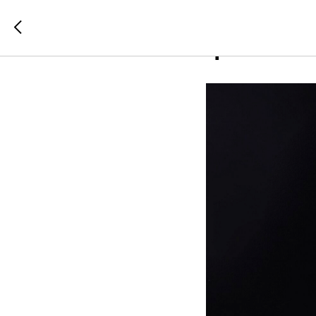
О конку
финансо