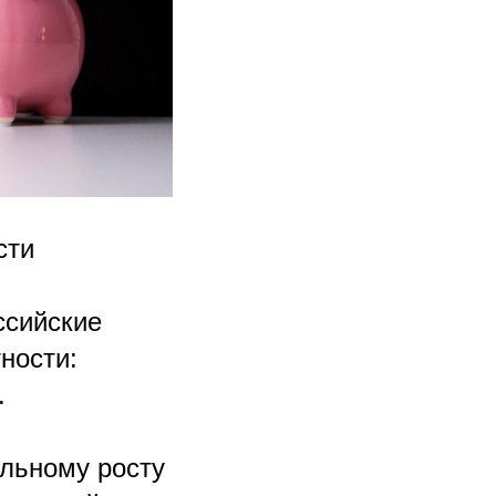
сти
ссийские
ности:
.
альному росту