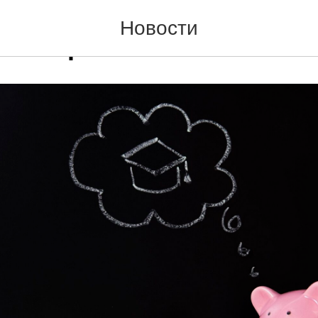
рсах педагогов в сфере
Новости
вой грамотности