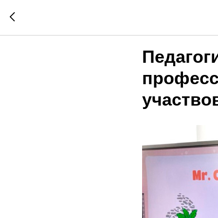
Педагог
професс
участво