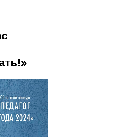
рс
ать!»