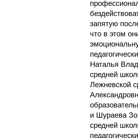
профессионал
бездействова
запятую после
что в этом он
эмоциональну
педагогическ
Наталья Влад
средней школ
Лежневской с
Александровн
образователь
и Шураева Зо
средней школ
педагогическ