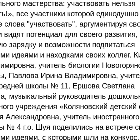
ьного мастерства: участвовать нельзя
ть!», все участники которой единодушно
 слова "участвовать", аргументируя сво
и видят потенциал для своего развития,
ю зарядку и возможности подпитаться
ими идеями и находками своих коллег. 
имировна, учитель биологии Новогорян
ы, Павлова Ирина Владимировна, учите
редней школы № 11, Ершова Светлана
а, музыкальный руководитель дошколь
ного учреждения «Коляновский детский 
я Александровна, учитель иностранного
ы № 4 г.о. Шуя поделились на встрече 
ими идеями, с которыми шли на конкурс.