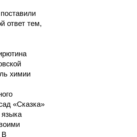
 поставили
й ответ тем,
Кирютина
овской
ль химии
ного
сад «Сказка»
 языка
своими
 В