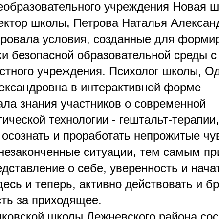
еобразовательного учреждения Новая ш
ектор школы, Петрова Наталья Алексан
ровала условия, созданные для форми
ки безопасной образовательной среды с
стного учреждения. Психолог школы, О
ександровна в интерактивной форме
ала знания участников о современной
ической технологии - гештальт-терапии,
осознать и проработать непрожитые чу
 незаконченные ситуации, тем самым пр
дставление о себе, уверенность и нача
есь и теперь, активно действовать и б
сть за приходящее.
ковской школы Лежневского района сос