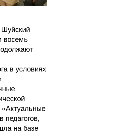
, Шуйский
и восемь
родолжают
га в условиях
е
чные
ической
а «Актуальные
в педагогов,
шла на базе