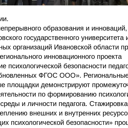
ии.
непрерывного образования и инноваций
вского государственного университета 
ных организаций Ивановской области п
егионального инновационного проекта
е психологической безопасности педаго
обновленных ФГОС ООО». Региональны
ые площадки демонстрируют промежуто
еятельности по формированию психолог
 среды и личности педагога. Стажировк
реплению внешних и внутренних ресурсо
их психологической безопасности» про