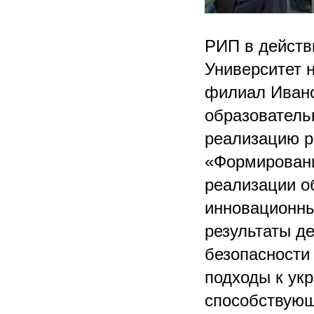
РИП в действ
Университет 
филиал Ивано
образователь
реализацию р
«Формировани
реализации 
инновационн
результаты д
безопасности
подходы к ук
способствующ