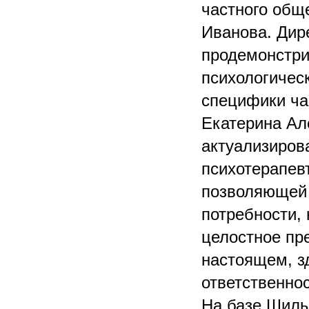
частного общ
Иванова. Дир
продемонстри
психологичес
специфики ча
Екатерина Ал
актуализиров
психотерапевт
позволяющей 
потребности,
целостное пре
настоящем, зд
ответственно
На базе Шилы