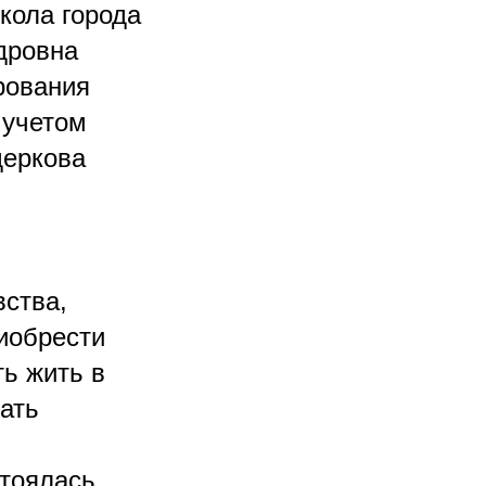
кола города
дровна
рования
 учетом
деркова
вства,
иобрести
ть жить в
рать
тоялась