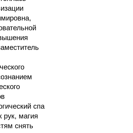
визации
имировна,
овательной
овышения
заместитель
ческого
сознанием
еского
ов
огический спа
 рук, магия
стям снять