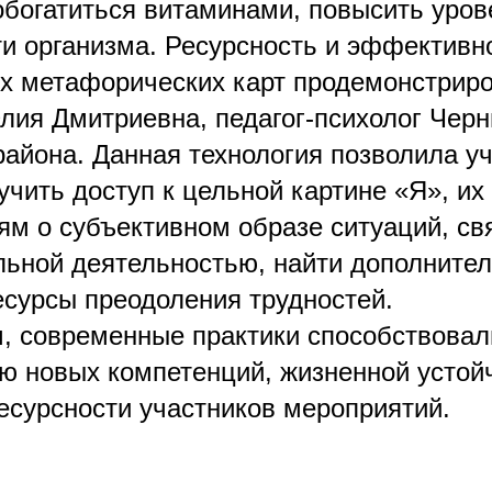
обогатиться витаминами, повысить уров
ти организма. Ресурсность и эффективн
х метафорических карт продемонстрир
ия Дмитриевна, педагог-психолог Чер
района. Данная технология позволила у
учить доступ к цельной картине «Я», и
ям о субъективном образе ситуаций, св
ьной деятельностью, найти дополните
есурсы преодоления трудностей.
, современные практики способствовал
 новых компетенций, жизненной устойч
сурсности участников мероприятий.