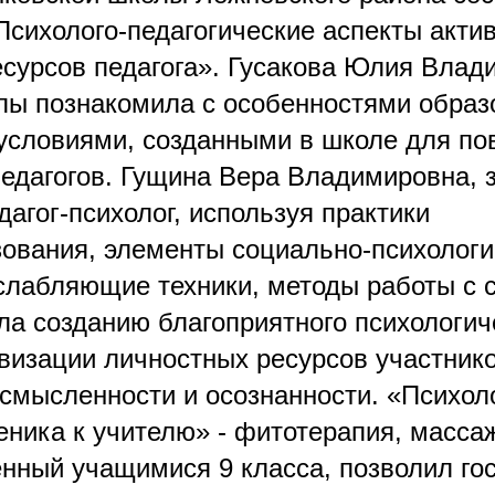
Психолого-педагогические аспекты акти
есурсов педагога». Гусакова Юлия Влад
лы познакомила с особенностями образ
 условиями, созданными в школе для п
педагогов. Гущина Вера Владимировна, 
дагог-психолог, используя практики
ования, элементы социально-психологи
сслабляющие техники, методы работы с 
ла созданию благоприятного психологич
ивизации личностных ресурсов участник
осмысленности и осознанности. «Психол
ника к учителю» - фитотерапия, массаж
енный учащимися 9 класса, позволил го