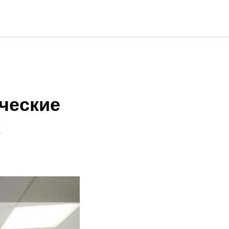
ческие
х