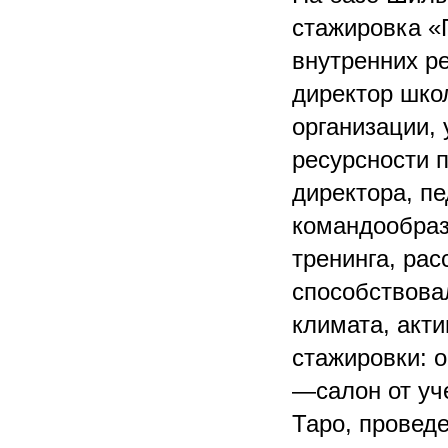
стажировка «
внутренних р
директор шко
организации,
ресурсности 
директора, пе
командообраз
тренинга, ра
способствова
климата, акт
стажировки: 
—салон от уче
Таро, провед