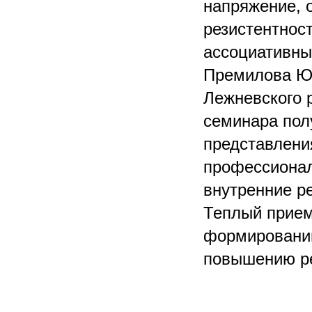
напряжение, 
резистентнос
ассоциативны
Премилова Юл
Лежневского 
семинара пол
представлени
профессионал
внутренние р
Теплый прием
формированию
повышению ре