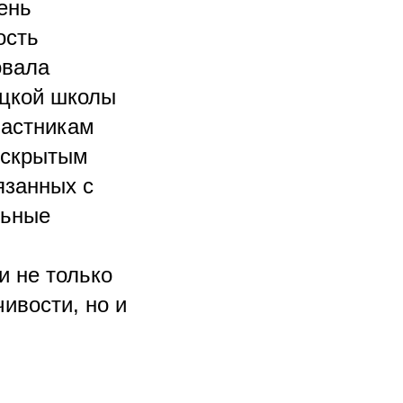
ень
ость
овала
нцкой школы
частникам
х скрытым
язанных с
льные
и не только
ивости, но и