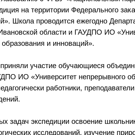
диция на территории Федерального зак
й». Школа проводится ежегодно Депар
Ивановской области и ГАУДПО ИО «Уни
 образования и инноваций».
 приняли участие обучающиеся объеди
ДПО ИО «Университет непрерывного об
педагогически работники, преподавател
дений.
ых задач экспедиции освоение школьни
огических исследований, изучение прир