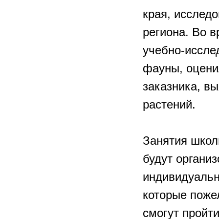
края, исслед
региона. Во 
учебно-иссле
фауны, оцени
заказника, в
растений.
Занятия школ
будут органи
индивидуальн
которые поже
смогут пройт