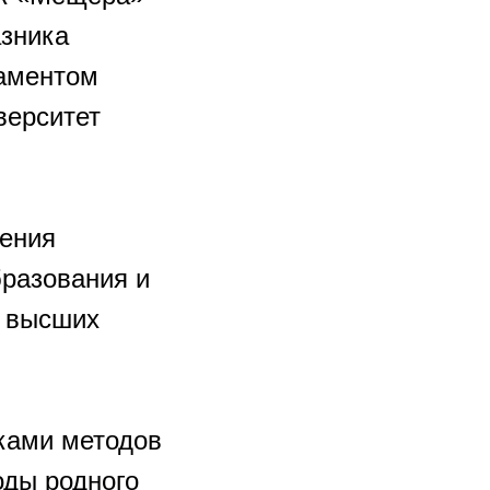
азника
таментом
верситет
нения
разования и
и высших
ками методов
оды родного