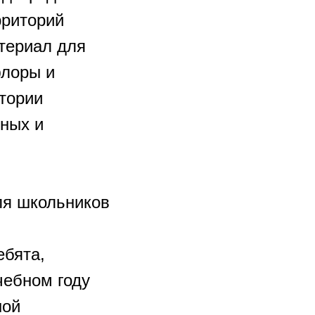
рриторий
териал для
флоры и
тории
тных и
ля школьников
ебята,
чебном году
ной