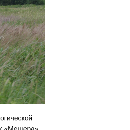
логической
рк «Мещера»