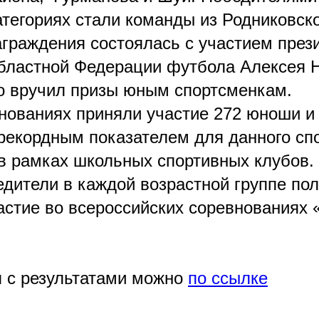
атегориях стали команды из Родниковско
граждения состоялась с участием през
бластной Федерации футбола Алексея Н
о вручил призы юным спортсменкам.
внованиях приняли участие 272 юноши и
 рекордным показателем для данного сп
в рамках школьных спортивных клубов.
дители в каждой возрастной группе по
частие во всероссийских соревнованиях
 с результатами можно
по ссылке