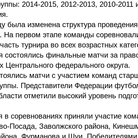
уппы: 2014-2015, 2012-2013, 2010-2011 
ия.
ду была изменена структура проведения
. На первом этапе команды соревновал
асть турнира во всех возрастных катег
ря состоялись финальные матчи за право
х Центрального федерального округа.
стоялись матчи с участием команд стар
руппы. Представители Федерации футбо
бласти отметили высокий уровень подго
ря в соревнованиях приняли участие ко
ово-Посада, Заволжского района, Кинеш
айона, Фурманова и Шуи. Победителями 