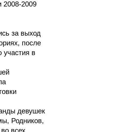
и 2008-2009
ись за выход
ориях, после
 участия в
шей
ла
товки
манды девушек
мы, Родников,
во всех