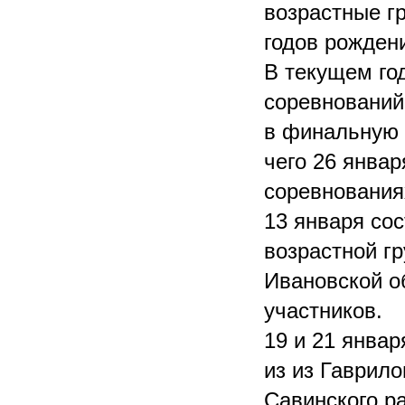
возрастные гр
годов рожден
В текущем го
соревнований
в финальную ч
чего 26 янва
соревнования
13 января со
возрастной г
Ивановской о
участников.
19 и 21 янва
из из Гаврил
Савинского р