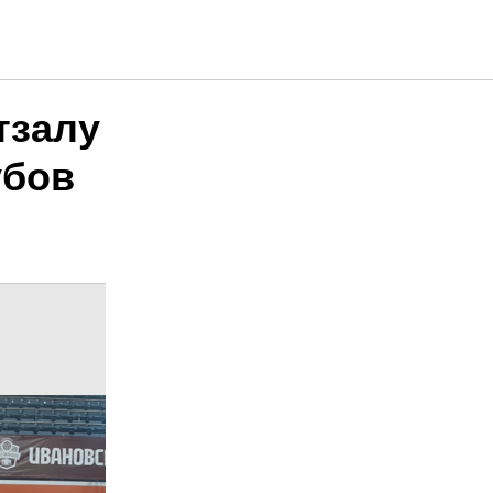
тзалу
убов