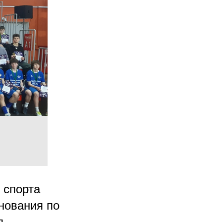
 спорта
нования по
я