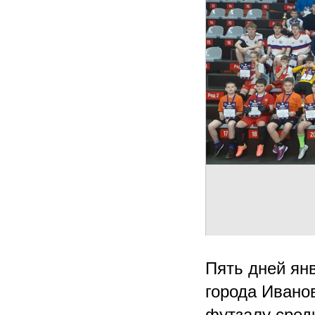
Пять дней ян
города Ивано
футзалу сред