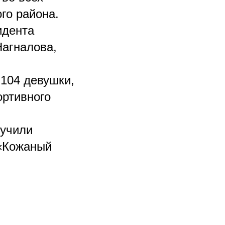
го района.
идента
агналова,
 104 девушки,
ортивного
лучили
 «Кожаный