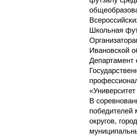
общеобразова
Всероссийски
Школьная фут
Организатора
Ивановской о
Департамент 
Государствен
профессионал
«Университет
В соревнован
победителей 
округов, горо
муниципальны