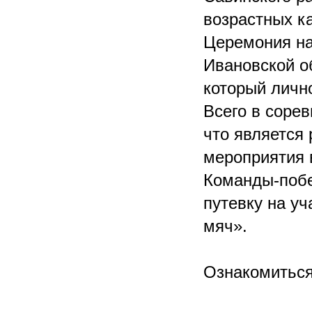
возрастных к
Церемония на
Ивановской о
который личн
Всего в соре
что является
мероприятия 
Команды-побе
путевку на у
мяч».
Ознакомиться