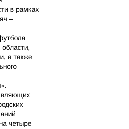
ти в рамках
яч –
футбола
 области,
и, а также
ьного
и
».
тавляющих
родских
ваний
на четыре