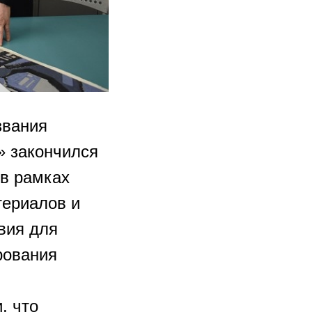
звания
» закончился
 в рамках
териалов и
вия для
рования
, что