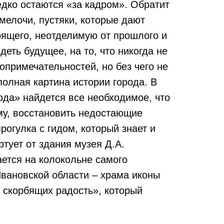
едко остаются «за кадром». Обратит
мелочи, пустяки, которые дают
ные
оящего, неотделимую от прошлого и
:
ть будущее, на то, что никогда не
опримечательностей, но без чего не
олная картина истории города. В
ода» найдется все необходимое, что
му, восстановить недостающие
рогулка с гидом, который знает и
ртует от здания музея Д.А.
ется на колокольне самого
Ивановской области – храма иконы
 скорбящих радость», который