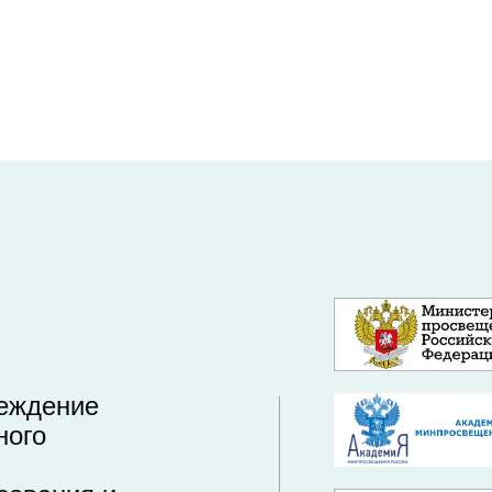
реждение
ного