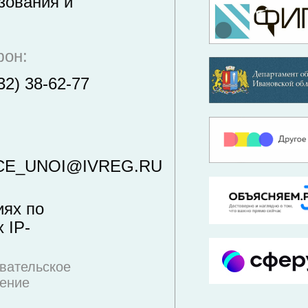
зования и
фон:
32) 38-62-77
CE_UNOI@IVREG.RU
иях по
 IP-
вательское
ение