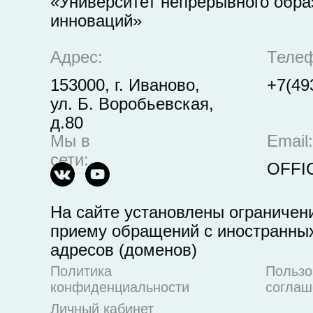
«Университет непрерывного обра
инноваций»
Адрес:
Теле
153000, г. Иваново,
+7(49
ул. Б. Воробьевская,
д.80
Мы в
Email:
сети:
OFFI
На сайте установлены ограничен
приему обращений с иностранных
адресов (доменов)
Политика
Пользо
конфиденциальности
соглаш
Личный кабинет