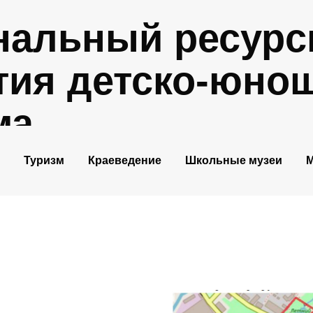
нальный ресурс
тия детско-юно
ма
Туризм
Краеведение
Школьные музеи
М