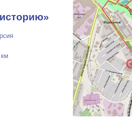
 историю»
рсия
 км