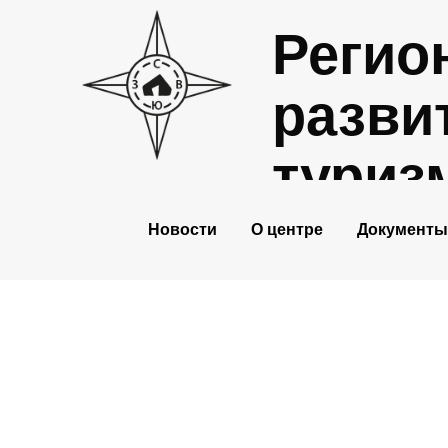
Регио
разви
туриз
Новости
О центре
Документы