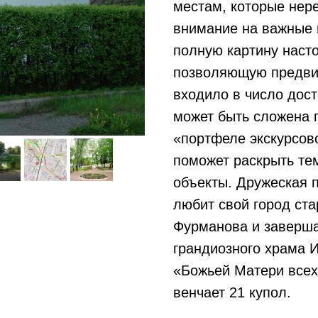
местам, которые нер
внимание на важные 
Полез
полную картину наст
ссылки
позволяющую предвиде
входило в число дост
может быть сложена п
«портфеле экскурсов
поможет раскрыть те
объекты. Дружеская п
любит свой город ста
Фурманова и заверша
грандиозного храма 
«Божьей Матери всех
венчает 21 купол.