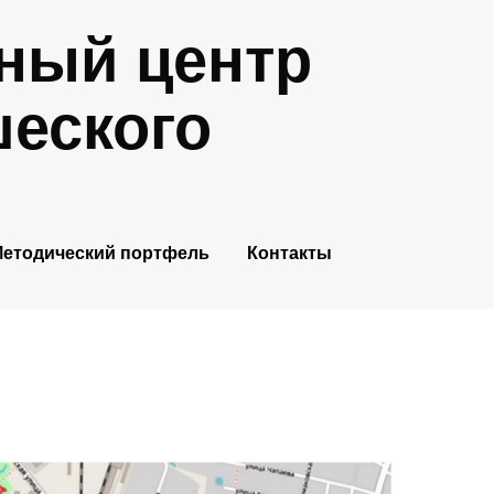
ный центр
шеского
етодический портфель
Контакты